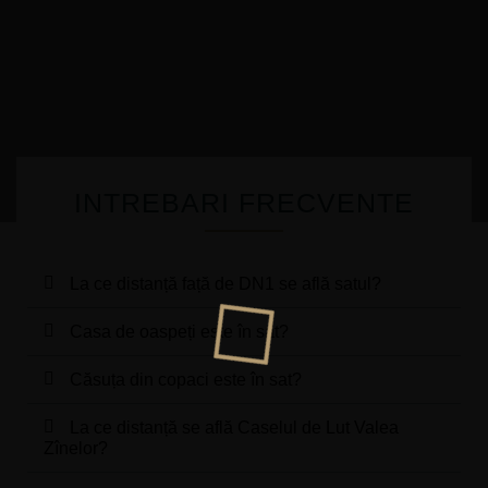
INTREBARI FRECVENTE
La ce distanță față de DN1 se află satul?
Casa de oaspeți este în sat?
Căsuța din copaci este în sat?
La ce distanță se află Caselul de Lut Valea
Zînelor?